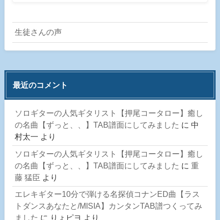
生徒さんの声
最近のコメント
ソロギターの人気ギタリスト【押尾コータロー】癒し
の名曲【ずっと、、】TAB譜面にしてみました
に
中
村太一
より
ソロギターの人気ギタリスト【押尾コータロー】癒し
の名曲【ずっと、、】TAB譜面にしてみました
に
重
藤 猛臣
より
エレキギター10分で弾ける名探偵コナンED曲【ラス
トダンスあなたと/MISIA】カンタンTAB譜つくってみ
ました
に
りょピヨ
より