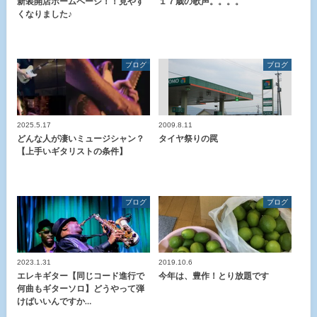
新装開店ホームページ！！見やす
１７歳の歌声。。。。
くなりました♪
ブログ
ブログ
2025.5.17
2009.8.11
どんな人が凄いミュージシャン？
タイヤ祭りの罠
【上手いギタリストの条件】
ブログ
ブログ
2023.1.31
2019.10.6
エレキギター【同じコード進行で
今年は、豊作！とり放題です
何曲もギターソロ】どうやって弾
けばいいんですか…