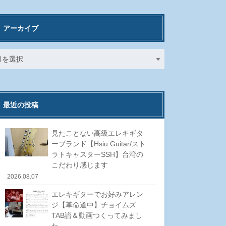
アーカイブ
最近の投稿
見たことない高級エレキギタ
ーブランド【Hsiu Guitar/スト
ラトキャスターSSH】台湾の
こだわり感じます
2026.08.07
エレキギターでお好みアレン
ジ【革命道中】チョイムズ
TAB譜＆動画つくってみまし
た