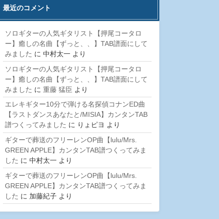
最近のコメント
ソロギターの人気ギタリスト【押尾コータロ
ー】癒しの名曲【ずっと、、】TAB譜面にして
みました
に
中村太一
より
ソロギターの人気ギタリスト【押尾コータロ
ー】癒しの名曲【ずっと、、】TAB譜面にして
みました
に
重藤 猛臣
より
エレキギター10分で弾ける名探偵コナンED曲
【ラストダンスあなたと/MISIA】カンタンTAB
譜つくってみました
に
りょピヨ
より
ギターで葬送のフリーレンOP曲【lulu/Mrs.
GREEN APPLE】カンタンTAB譜つくってみま
した
に
中村太一
より
ギターで葬送のフリーレンOP曲【lulu/Mrs.
GREEN APPLE】カンタンTAB譜つくってみま
した
に
加藤紀子
より