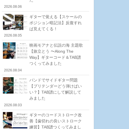
2026.08.06
ギターで覚える【スケールの
ポジション暗記法】反復すれ
ば見えてくる！
2026.08.05
映画モアナと伝説の海 主題歌
【旅立とう 〜Along The
Way】ギターコード＆TAB譜
つくってみました
2026.08.04
バンドでサイドギター問題
【プリテンダーどう弾けばい
い？】TAB譜にして解説して
みました
2026.08.03
ギターのコードストローク改
善【歯切れの良いストローク
練習】TAB譜つくってみまし