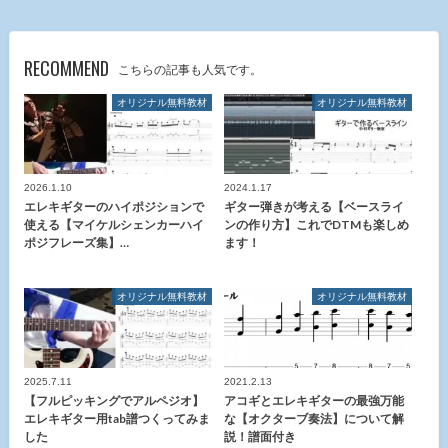
RECOMMEND
こちらの記事も人気です。
オリジナル無料教材
オリジナル無料教材
2026.1.10
2024.1.17
エレキギターのハイポジションで
ギター弾きが考える【ベースライ
使える【マイケルシェンカーハイ
ンの作り方】これでDTMも楽しめ
ポジフレーズ集】…
ます！
オリジナル無料教材
オリジナル無料教材
2025.7.11
2021.2.13
【フルピッキングでアルペジオ】
アコギとエレキギターの最強万能
エレキギター用tab譜つくってみま
な【オクターブ奏法】について解
した
説！譜面付き