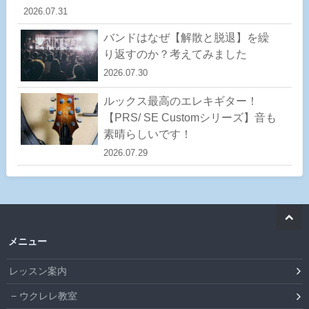
2026.07.31
バンドはなぜ【解散と脱退】を繰
り返すのか？考えてみました
2026.07.30
ルックス最高のエレキギター！
【PRS/ SE Customシリーズ】音も
素晴らしいです！
2026.07.29
メニュー
レッスン案内
ウクレレ教室