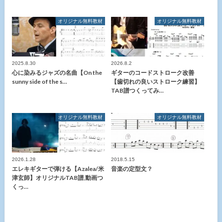
オリジナル無料教材
オリジナル無料教材
2025.8.30
2026.8.2
心に染みるジャズの名曲【On the
ギターのコードストローク改善
sunny side of the s…
【歯切れの良いストローク練習】
TAB譜つくってみ…
オリジナル無料教材
オリジナル無料教材
2026.1.28
2018.5.15
エレキギターで弾ける【Azalea/米
音楽の定型文？
津玄師】オリジナルTAB譜,動画つ
くっ…