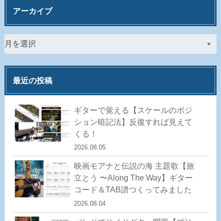
アーカイブ
最近の投稿
ギターで覚える【スケールのポジ
ション暗記法】反復すれば見えて
くる！
2026.08.05
映画モアナと伝説の海 主題歌【旅
立とう 〜Along The Way】ギター
コード＆TAB譜つくってみました
2026.08.04