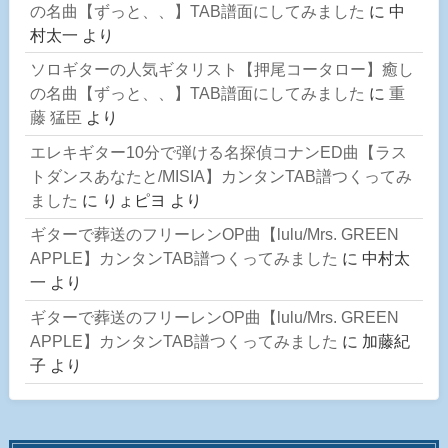
の名曲【ずっと、、】TAB譜面にしてみました
に
中
村太一
より
ソロギターの人気ギタリスト【押尾コータロー】癒し
の名曲【ずっと、、】TAB譜面にしてみました
に
重
藤 猛臣
より
エレキギター10分で弾ける名探偵コナンED曲【ラス
トダンスあなたと/MISIA】カンタンTAB譜つくってみ
ました
に
りょピヨ
より
ギターで葬送のフリーレンOP曲【lulu/Mrs. GREEN
APPLE】カンタンTAB譜つくってみました
に
中村太
一
より
ギターで葬送のフリーレンOP曲【lulu/Mrs. GREEN
APPLE】カンタンTAB譜つくってみました
に
加藤紀
子
より