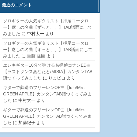
最近のコメント
ソロギターの人気ギタリスト【押尾コータロ
ー】癒しの名曲【ずっと、、】TAB譜面にして
みました
に
中村太一
より
ソロギターの人気ギタリスト【押尾コータロ
ー】癒しの名曲【ずっと、、】TAB譜面にして
みました
に
重藤 猛臣
より
エレキギター10分で弾ける名探偵コナンED曲
【ラストダンスあなたと/MISIA】カンタンTAB
譜つくってみました
に
りょピヨ
より
ギターで葬送のフリーレンOP曲【lulu/Mrs.
GREEN APPLE】カンタンTAB譜つくってみま
した
に
中村太一
より
ギターで葬送のフリーレンOP曲【lulu/Mrs.
GREEN APPLE】カンタンTAB譜つくってみま
した
に
加藤紀子
より