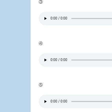
③
④
⑤