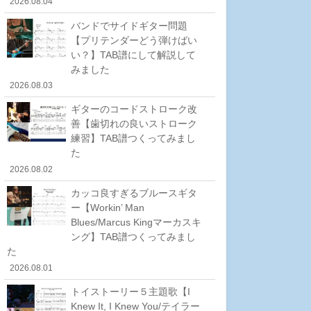
2026.08.04
バンドでサイドギター問題
【プリテンダーどう弾けばい
い？】TAB譜にして解説して
みました
2026.08.03
ギターのコードストローク改
善【歯切れの良いストローク
練習】TAB譜つくってみまし
た
2026.08.02
カッコ良すぎるブルースギタ
ー【Workin’ Man
Blues/Marcus Kingマーカスキ
ング】TAB譜つくってみまし
た
2026.08.01
トイストーリー５主題歌【I
Knew It, I Knew You/テイラー